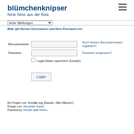
blümchenknipser
feine fotos aus der flora
Bitte gib Deinen Usernamen und Dein Passwort ein:
Noch keinen Benutzernamen
Benutzername:
registriert?
Passwort:
Passwort vergessen?
Login-Daten speichern (Cookie)
Antville.org (Danke, Dirk Olbertz!)
Ein Projekt von:
Design von:
Alexander Kaiser
und
Powered by
Antville
Helma