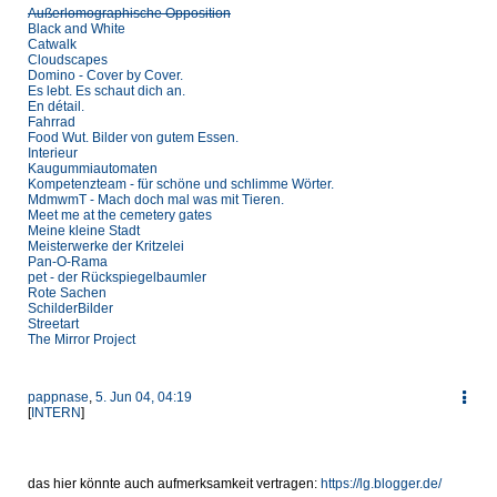
Außerlomographische Opposition
Black and White
Catwalk
Cloudscapes
Domino - Cover by Cover.
Es lebt. Es schaut dich an.
En détail.
Fahrrad
Food Wut. Bilder von gutem Essen.
Interieur
Kaugummiautomaten
Kompetenzteam - für schöne und schlimme Wörter.
MdmwmT - Mach doch mal was mit Tieren.
Meet me at the cemetery gates
Meine kleine Stadt
Meisterwerke der Kritzelei
Pan-O-Rama
pet - der Rückspiegelbaumler
Rote Sachen
SchilderBilder
Streetart
The Mirror Project
pappnase
,
5. Jun 04, 04:19
[
INTERN
]
das hier könnte auch aufmerksamkeit vertragen:
https://lg.blogger.de/