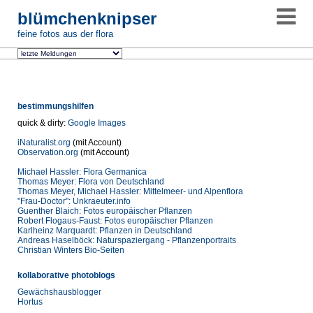
blümchenknipser
feine fotos aus der flora
bestimmungshilfen
quick & dirty:
Google Images
iNaturalist.org
(mit Account)
Observation.org
(mit Account)
Michael Hassler: Flora Germanica
Thomas Meyer: Flora von Deutschland
Thomas Meyer, Michael Hassler: Mittelmeer- und Alpenflora
Frau-Doctor
: Unkraeuter.info
Guenther Blaich: Fotos europäischer Pflanzen
Robert Flogaus-Faust: Fotos europäischer Pflanzen
Karlheinz Marquardt: Pflanzen in Deutschland
Andreas Haselböck: Naturspaziergang - Pflanzenportraits
Christian Winters Bio-Seiten
kollaborative photoblogs
Gewächshausblogger
Hortus