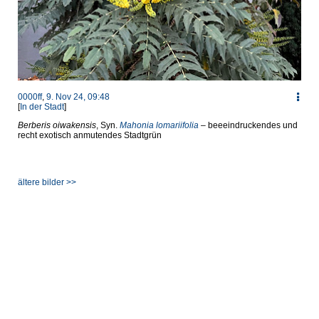
0000ff
,
9. Nov 24, 09:48
[
In der Stadt
]
Berberis oiwakensis
, Syn.
Mahonia lomariifolia
– beeeindruckendes und
recht exotisch anmutendes Stadtgrün
ältere bilder >>