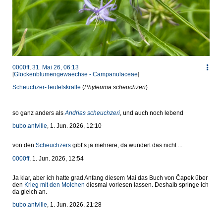
0000ff
,
31. Mai 26, 06:13
[
Glockenblumengewaechse - Campanulaceae
]
Scheuchzer-Teufelskralle
(
Phyteuma scheuchzeri
)
so ganz anders als
Andrias scheuchzeri
, und auch noch lebend
bubo.antville
, 1. Jun. 2026, 12:10
von den
Scheuchzers
gibt‘s ja mehrere, da wundert das nicht ...
0000ff
, 1. Jun. 2026, 12:54
Ja klar, aber ich hatte grad Anfang diesem Mai das Buch von Čapek über
den
Krieg mit den Molchen
diesmal vorlesen lassen. Deshalb springe ich
da gleich an.
bubo.antville
, 1. Jun. 2026, 21:28