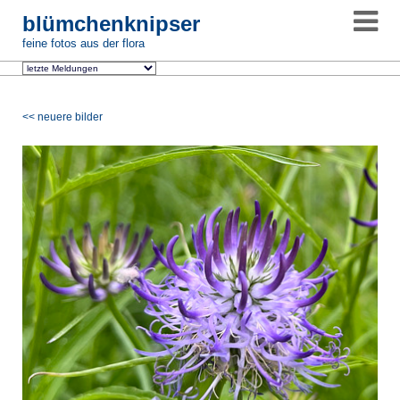
blümchenknipser
feine fotos aus der flora
<< neuere bilder