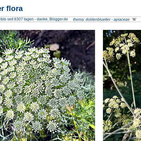
r flora
ibts seit 8307 tagen
-
danke, Blogger.de
thema
doldenbluetler - apiaceae