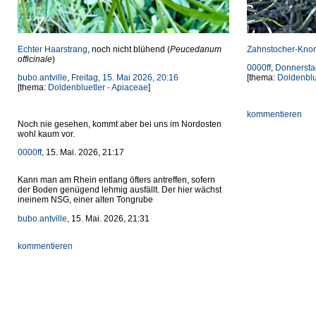
Echter Haarstrang
, noch nicht blühend (
Peucedanum
Zahnstocher-Knor
officinale
)
0000ff
,
Donnersta
bubo.antville
,
Freitag, 15. Mai 2026, 20:16
[thema:
Doldenblu
[thema:
Doldenbluetler - Apiaceae
]
kommentieren
Noch nie gesehen, kommt aber bei uns im Nordosten
wohl kaum vor.
0000ff
, 15. Mai. 2026, 21:17
Kann man am Rhein entlang öfters antreffen, sofern
der Boden genügend lehmig ausfällt. Der hier wächst
ineinem NSG, einer alten Tongrube
bubo.antville
, 15. Mai. 2026, 21:31
kommentieren