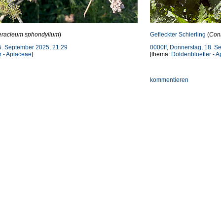
racleum sphondylium
)
Gefleckter Schierling
(
Con
5. September 2025, 21:29
0000ff
,
Donnerstag, 18. S
r - Apiaceae
]
[thema:
Doldenbluetler - 
kommentieren