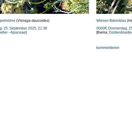
pelmöhre
(
Visnaga daucoides
)
Wiesen-Bärenklau
(
He
g, 25. September 2025, 21:38
0000ff
,
Donnerstag, 2
etler - Apiaceae
]
[thema:
Doldenbluetle
kommentieren